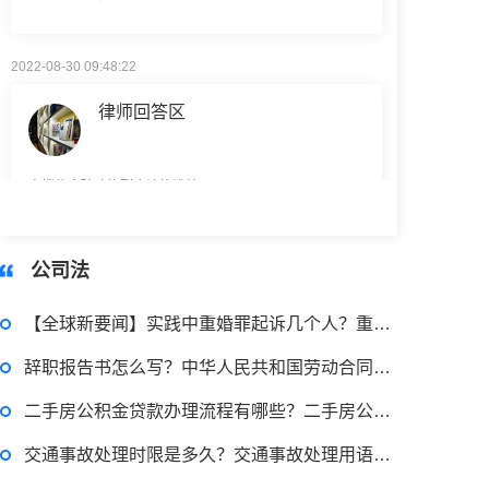
2022-08-30 09:48:22
律师回答区
高楼住宅玻璃炸裂应该找谁处理
回复：
可以建议您先找一下物业，由物业处置
2022-11-14 09:48:30
公司法
律师回答区
【全球新要闻】实践中重婚罪起诉几个人？重婚罪起诉的法律依据是什么？
辞职报告书怎么写？中华人民共和国劳动合同法第三十六条是什么？-今日聚焦
退休职工涨工资最新消息 退休人员涨工资注意事项有哪些？
二手房公积金贷款办理流程有哪些？二手房公积金贷款提交什么资料？
2022-11-17 17:08:56
交通事故处理时限是多久？交通事故处理用语的含义有哪些？
律师回答区