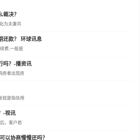
么裁决？
转化为夫妻共
期还款？ 环球讯息
续费,一般是
行吗？-播资讯
购房者出现房
账就是指信用
？-视讯
后，客户若
上可以协商慢慢还吗？