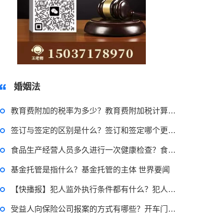
15037178970
婚姻法
教育费附加的税率为多少？教育费附加税计算公式是什么？ 当前看点
签订与签定的区别是什么？签订和签定哪个更有法律效力？
2022-11-18 12:16:14
食品生产经营人员多久进行一次健康检查？食品生产经营人员的要求有哪些？
律师回答区
基金托管是指什么？基金托管的主体 世界要闻
【快播报】犯人监外执行条件都有什么？犯人监外执行可以到外地吗？
民事权利包括哪些
受益人向保险公司报案的方式有哪些？开车门被撞保险公司是否赔？