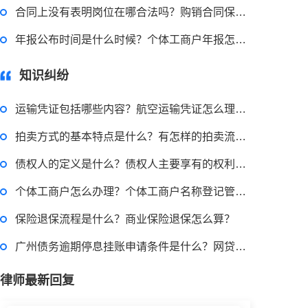
2022-08-30 09:48:22
合同上没有表明岗位在哪合法吗？购销合同保管年限多久？-当前速读
律师回答区
年报公布时间是什么时候？个体工商户年报怎么报？
知识纠纷
高楼住宅玻璃炸裂应该找谁处理
回复：
可以建议您先找一下物业，由物业处置
运输凭证包括哪些内容？航空运输凭证怎么理解？ 世界微速讯
拍卖方式的基本特点是什么？有怎样的拍卖流程？
2022-11-14 09:48:30
债权人的定义是什么？债权人主要享有的权利是什么？ 独家焦点
律师回答区
个体工商户怎么办理？个体工商户名称登记管理办法第十三条内容是什么？ 世界热点评
保险退保流程是什么？商业保险退保怎么算？
退休职工涨工资最新消息 退休人员涨工资注意事项有哪些？
广州债务逾期停息挂账申请条件是什么？网贷逾期怎么申请停息挂账？
2022-11-17 17:08:56
律师最新回复
律师回答区